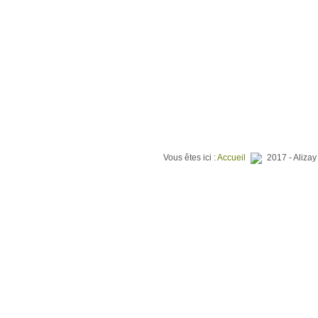
⌂
QUI SOMMES NOUS ?
TER
Vous êtes ici :
Accueil
2017 - Alizay