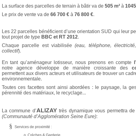
La surface des parcelles de terrain à bâtir va de
505 m²
à
1045
Le prix de vente va de
66 700 €
à
76 800 €
.
Les 22 parcelles bénéficient d’une orientation SUD qui leur pe
tout projet de type
BBC et RT 2012
.
Chaque parcelle est viabilisée
(eau, téléphone, électrici
collectif
).
En tant qu’aménageur lotisseur, nous prenons en compte
notre agence développe de manière croissante des
c
permettent aux divers acteurs et utilisateurs de trouver un
cadr
environnementale.
Toutes ces facettes sont ainsi abordées : le paysage, la ges
pérennité des matériaux, le recyclage...
ALIZAY
La commune d’
très dynamique vous permettra de 
(Communauté d’Agglomération Seine Eure)
:
§
Services de proximité :
Crèches & Garderie
o