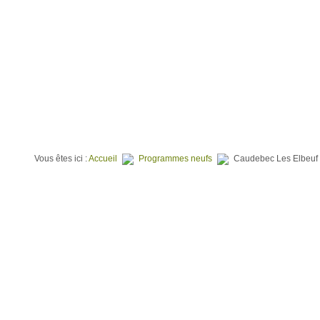
⌂
QUI SOMMES NOUS ?
TERRAINS À BATIR
PROGR
Vous êtes ici :
Accueil
Programmes neufs
Caudebec Les Elbeuf -