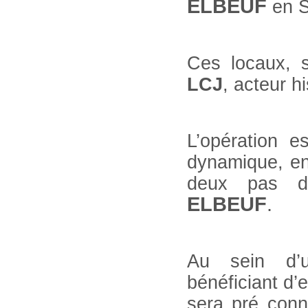
ELBEUF
en S
Ces locaux, s
LCJ
, acteur 
L’opération e
dynamique, en
deux pas d
ELBEUF
.
Au sein d’u
bénéficiant d’
sera pré conne