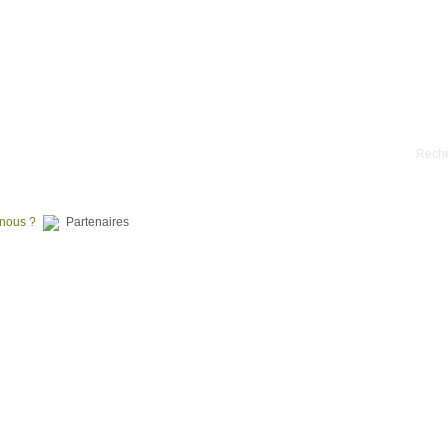
RAINS À BATIR
PROGRAMMES NEUFS
NOS RÉALISATIONS
nous ?
Partenaires