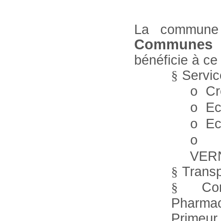
La commune 
Communes S
bénéficie à ce
Servic
§
Cr
o
Ec
o
Ec
o
o
VER
Transp
§
Co
§
Pharmac
Primeur,