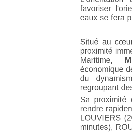
favoriser l'o
eaux se fera p
Situé au cœur
proximité immé
M
Maritime,
économique d
du dynamism
regroupant des
Sa proximité 
rendre rapid
LOUVIERS (20
minutes), ROU