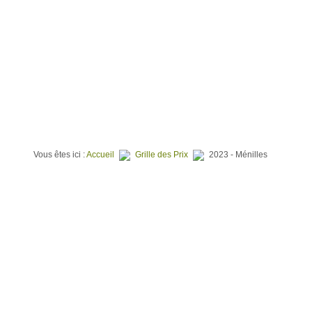
⌂
QUI SOMMES NOUS ?
TERRAINS À BATIR
PROGR
Vous êtes ici :
Accueil
Grille des Prix
2023 - Ménilles