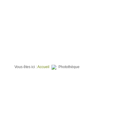
⌂
QUI SOMMES NOUS ?
TERRAINS À BATIR
PROGR
Vous êtes ici :
Accueil
Photothèque