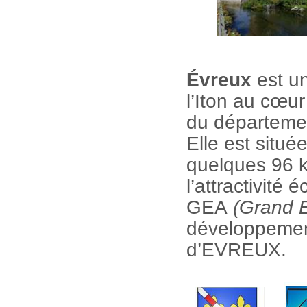
Évreux
est u
l’Iton au cœu
du départemen
Elle est situ
quelques 96 k
l’attractivit
GEA
(Grand 
développement 
d’EVREUX.