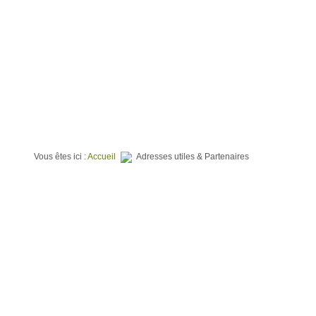
⌂
QUI SOMMES NOUS ?
TERRAINS À BATIR
PROGR
Vous êtes ici :
Accueil
Adresses utiles & Partenaires