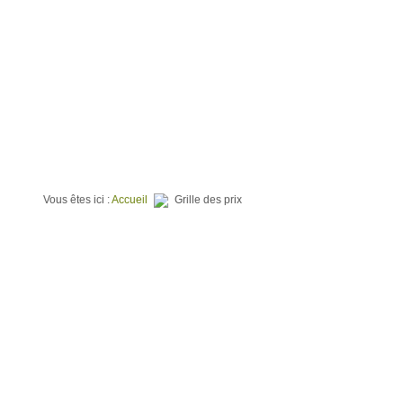
⌂
QUI SOMMES NOUS ?
TERRAINS À BATIR
PROGR
Vous êtes ici :
Accueil
Grille des prix