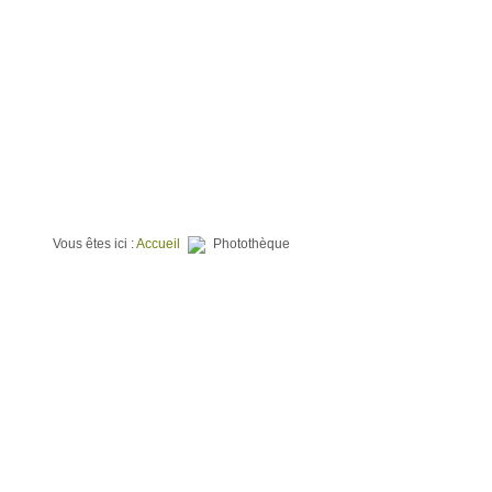
⌂
QUI SOMMES NOUS ?
TERRAINS À BATIR
PROGR
Vous êtes ici :
Accueil
Photothèque